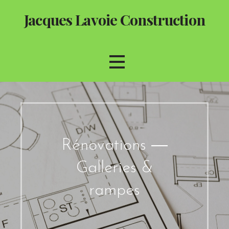
Passer
Jacques Lavoie Construction
au
contenu
Rénovations ―
Galleries &
rampes